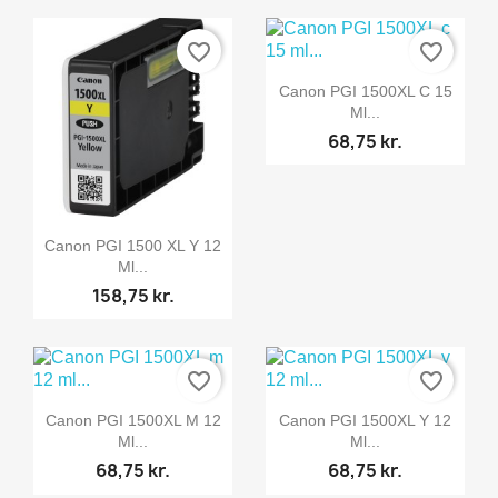
favorite_border
favorite_border

Vis her
Canon PGI 1500XL C 15
Ml...
68,75 kr.

Vis her
Canon PGI 1500 XL Y 12
Ml...
158,75 kr.
favorite_border
favorite_border


Vis her
Vis her
Canon PGI 1500XL M 12
Canon PGI 1500XL Y 12
Ml...
Ml...
68,75 kr.
68,75 kr.