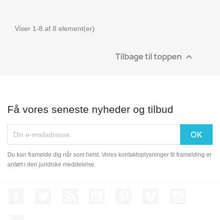
Viser 1-8 af 8 element(er)
Tilbage til toppen

Få vores seneste nyheder og tilbud
Du kan framelde dig når som helst. Vores kontaktoplysninger til framelding er
anført i den juridiske meddelelse.
Facebook
Twitter
Rss
YouTube
Pinterest
Vimeo
Instagram
LinkedIn