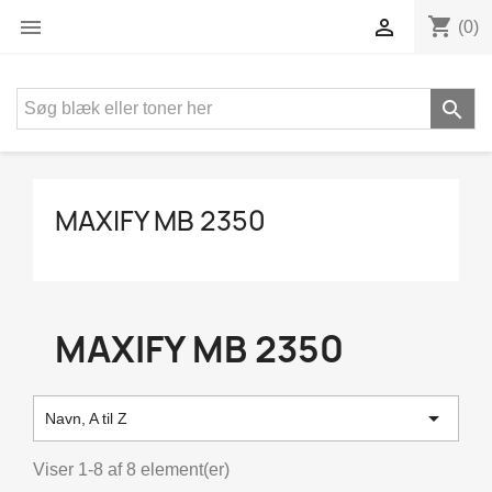
shopping_cart


(0)

MAXIFY MB 2350
MAXIFY MB 2350

Navn, A til Z
Viser 1-8 af 8 element(er)