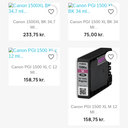
favorite_border
favorite_border


Vis her
Vis her
Canon 1500XL BK 34,7
Canon PGI 1500 XL BK 34
Ml...
Ml...
233,75 kr.
75,00 kr.
favorite_border
favorite_border

Vis her
Canon PGI 1500 XL C 12
Ml...
158,75 kr.

Vis her
Canon PGI 1500 XL M 12
Ml...
158,75 kr.