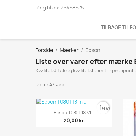
Ring til os:
25468675
TILBAGE TIL F
Forside
Mærker
Epson
Liste over varer efter mærke
Kvalitetsblæk og kvalitetstoner til Epsonprint
Der er 47 varer.
favorite_bo

Vis her
Epson T0801 18 Ml...
20,00 kr.