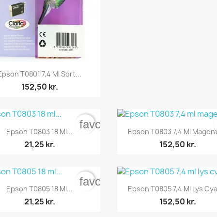

Vis her
Epson T0801 7,4 Ml Sort...
152,50 kr.
rder
favorite_border


Vis her
Vis her
Epson T0803 18 Ml...
Epson T0803 7,4 Ml Magent
21,25 kr.
152,50 kr.
rder
favorite_border


Vis her
Vis her
Epson T0805 18 Ml...
Epson T0805 7,4 Ml Lys Cya
21,25 kr.
152,50 kr.