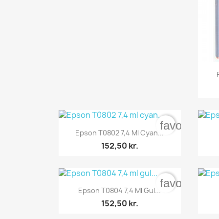
favorite_bo

Vis her
Epson T0802 7,4 Ml Cyan...
152,50 kr.
favorite_bo

Vis her
Epson T0804 7,4 Ml Gul...
152,50 kr.