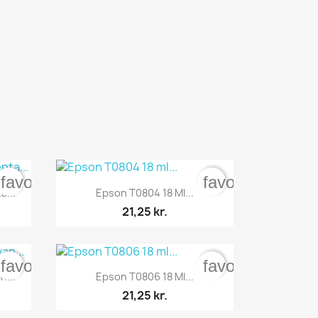
favorite_border
favorite_border

Vis her
a...
Epson T0804 18 Ml...
21,25 kr.
favorite_border
favorite_border

Vis her
n...
Epson T0806 18 Ml...
21,25 kr.