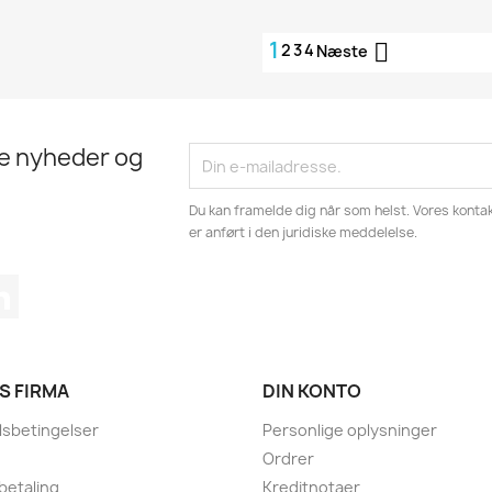
1

2
3
4
Næste
te nyheder og
Du kan framelde dig når som helst. Vores kontak
er anført i den juridiske meddelelse.
tagram
LinkedIn
S FIRMA
DIN KONTO
sbetingelser
Personlige oplysninger
Ordrer
 betaling
Kreditnotaer