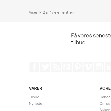
Viser 1-12 af 47 element(er)
Få vores senes
tilbud
Facebook
Twitter
Rss
YouTube
Pinterest
Vimeo
Ins
VARER
VORE
Tilbud
Handel
Nyheder
Om os
Sikker