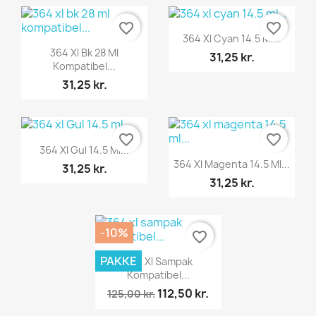
favorite_border
favorite_border
Vis her

364 Xl Cyan 14.5 Ml...
Vis her

364 Xl Bk 28 Ml
31,25 kr.
Kompatibel...
31,25 kr.
favorite_border
favorite_border
Vis her

364 Xl Gul 14.5 Ml...
Vis her

364 Xl Magenta 14.5 Ml...
31,25 kr.
31,25 kr.
-10%
favorite_border
Vis her

PAKKE
364 Xl Sampak
Kompatibel...
112,50 kr.
125,00 kr.