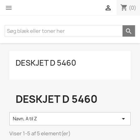
shopping_cart


(0)

DESKJET D 5460
DESKJET D 5460

Navn, A til Z
Viser 1-5 af 5 element(er)