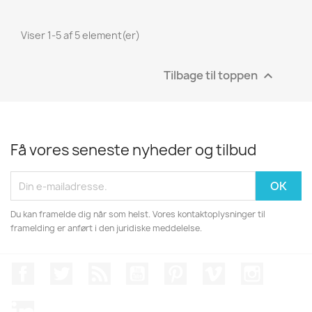
Viser 1-5 af 5 element(er)
Tilbage til toppen

Få vores seneste nyheder og tilbud
Du kan framelde dig når som helst. Vores kontaktoplysninger til
framelding er anført i den juridiske meddelelse.
Facebook
Twitter
Rss
YouTube
Pinterest
Vimeo
Instagr
LinkedIn