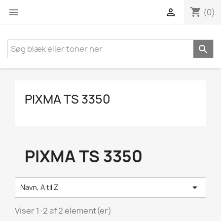
shopping_cart


(0)

PIXMA TS 3350
PIXMA TS 3350

Navn, A til Z
Viser 1-2 af 2 element(er)