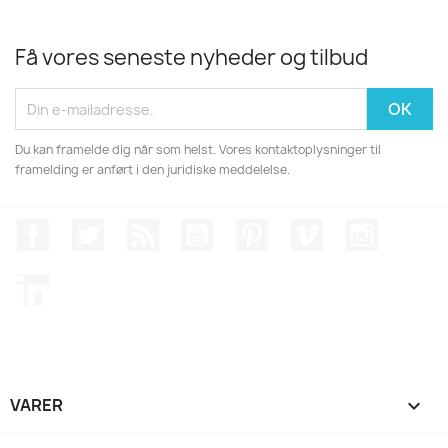
Få vores seneste nyheder og tilbud
Du kan framelde dig når som helst. Vores kontaktoplysninger til
framelding er anført i den juridiske meddelelse.
Facebook
Twitter
Rss
YouTube
Pinterest
Vimeo
Instagr
LinkedIn
VARER
