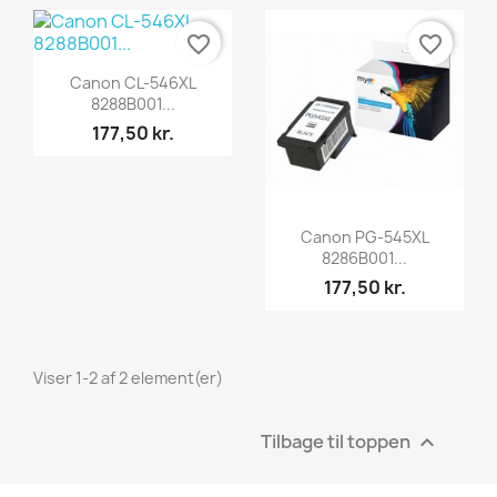
favorite_border
favorite_border
Vis her

Canon CL-546XL
8288B001...
177,50 kr.
Vis her

Canon PG-545XL
8286B001...
177,50 kr.
Viser 1-2 af 2 element(er)
Tilbage til toppen
