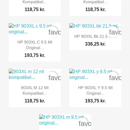
Kompatibel...
Kompatibel...
118,75 kr.
118,75 kr.
favorite_border
favori

Vis her
HP 903XL Bk 21.5 Ml...

Vis her
HP 903XL C 9.5 Ml
336,25 kr.
Original...
193,75 kr.
favorite_border
favori


Vis her
Vis her
903XL M 12 Ml
HP 903XL Y 9.5 Ml
Kompatibel...
Original...
118,75 kr.
193,75 kr.
favorite_border