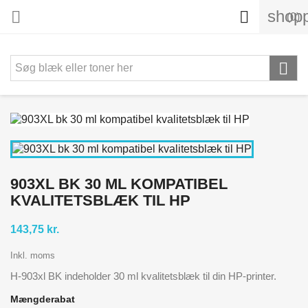
shopp


(0)

903XL BK 30 ML KOMPATIBEL
KVALITETSBLÆK TIL HP
143,75 kr.
Inkl. moms
H-903xl BK indeholder 30 ml kvalitetsblæk til din HP-printer.
Mængderabat