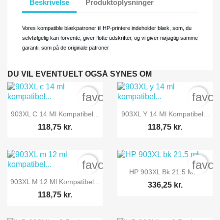
Beskrivelse
Produktoplysninger
Vores kompatible blækpatroner til HP-printere indeholder blæk, som, du
selvfølgelig kan forvente, giver flotte udskrifter, og vi giver nøjagtig samme
garanti, som på de originale patroner
DU VIL EVENTUELT OGSÅ SYNES OM
favorite_border
favor


Vis her
Vis her
903XL C 14 Ml Kompatibel...
903XL Y 14 Ml Kompatibel...
118,75 kr.
118,75 kr.
favorite_border
favor

Vis her
HP 903XL Bk 21.5 Ml...

Vis her
903XL M 12 Ml Kompatibel...
336,25 kr.
118,75 kr.