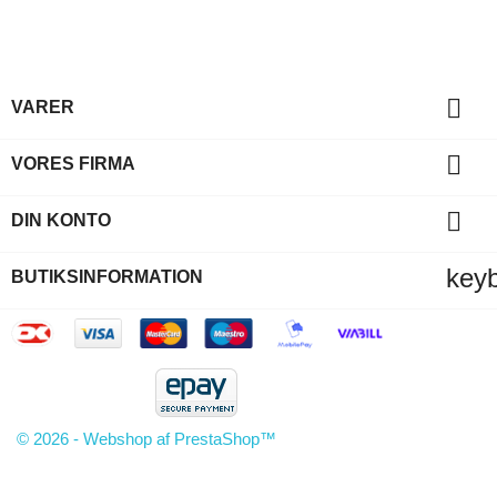

VARER

VORES FIRMA

DIN KONTO
key
BUTIKSINFORMATION
© 2026 - Webshop af PrestaShop™