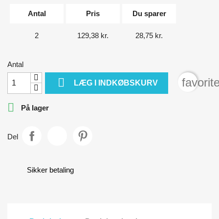
Antal
Pris
Du sparer
2
129,38 kr.
28,75 kr.
Antal

favorit
LÆG I INDKØBSKURV

På lager
Del
Sikker betaling