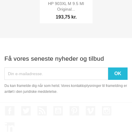

Vis her
HP 903XL M 9.5 Ml
Original...
193,75 kr.
Få vores seneste nyheder og tilbud
Du kan framelde dig når som helst. Vores kontaktoplysninger til framelding er
anført i den juridiske meddelelse.
Facebook
Twitter
Rss
YouTube
Pinterest
Vimeo
Instagram
LinkedIn