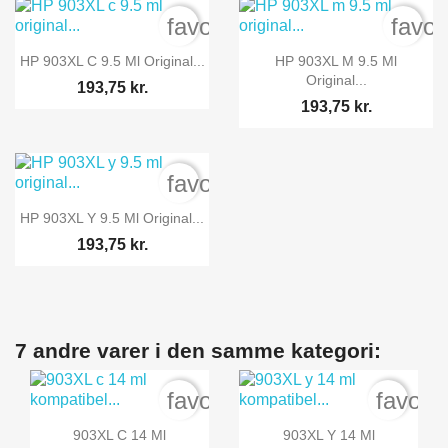
favorite_border
favor


Vis her
Vis her
HP 903XL C 9.5 Ml Original...
HP 903XL M 9.5 Ml
Original...
193,75 kr.
193,75 kr.
favorite_border

Vis her
HP 903XL Y 9.5 Ml Original...
193,75 kr.
7 andre varer i den samme kategori:
favorite_border
favori


Vis her
Vis her
903XL C 14 Ml
903XL Y 14 Ml