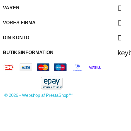

VARER

VORES FIRMA

DIN KONTO
key
BUTIKSINFORMATION
© 2026 - Webshop af PrestaShop™