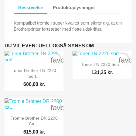
Beskrivelse
Produktoplysninger
Kompatibel tromle i super kvalitet som sikrer dig, at din
Brotherprinter fortsætter med flotte udskrifter.
DU VIL EVENTUELT OGSÅ SYNES OM
favorite_border
favor

Vis her
Toner TN 2220 Sort...

Vis her
Toner Brother TN 2220
131,25 kr.
Sort...
600,00 kr.
favorite_border

Vis her
Tromle Brother DR 2200
Ca....
615,00 kr.