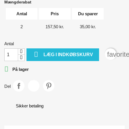
Mængderabat
Antal
Pris
Du sparer
2
157,50 kr.
35,00 kr.
Antal

favorit
LÆG I INDKØBSKURV

På lager
Del
Sikker betaling